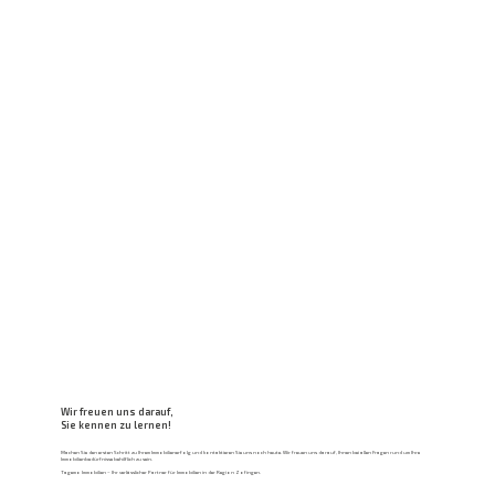
Wir freuen uns darauf,
Sie kennen zu lernen!
Machen Sie den ersten Schritt zu Ihrem Immobilienerfolg und kontaktieren Sie uns noch heute. Wir freuen uns darauf, Ihnen bei allen Fragen rund um Ihre
Immobilienbedürfnisse behilflich zu sein.
Tagemo Immobilien – Ihr verlässlicher Partner für Immobilien in der Region Zofingen.